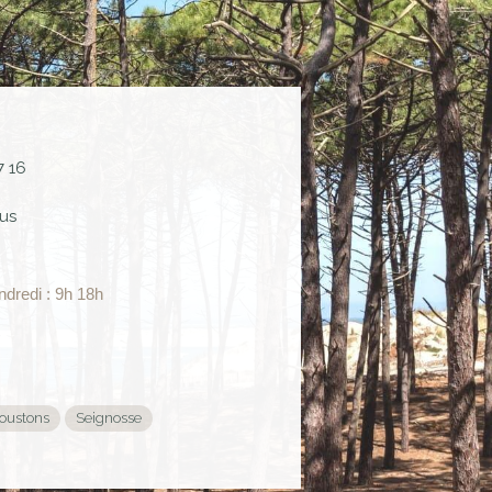
7 16
us
ndredi : 9h 18h
oustons
Seignosse