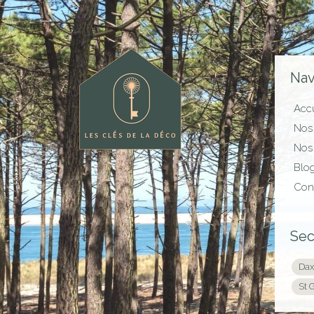
Nav
Accu
Nos 
Nos 
Blo
Con
Sec
Dax
St 