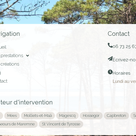
igation
Contact
06 73 25 6
eil
prestations
Ecrivez-no
créations
g
Horaires
tact
Lundi au ve
teur d'intervention
Mées
Molliets-et-Maâ
Magescq
Hossegor
Capbreton
S
Geours de Maremne
St Vincent de Tyrosse