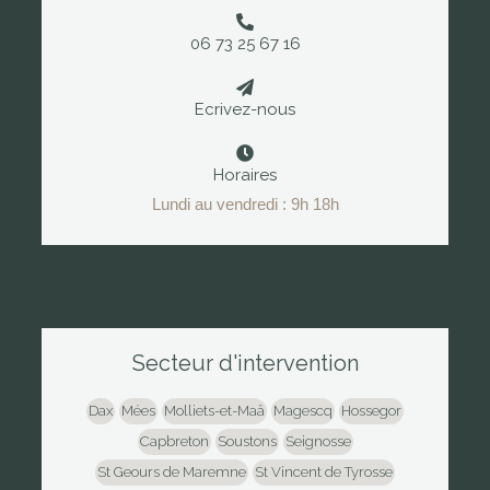
06 73 25 67 16
Ecrivez-nous
Horaires
Lundi au vendredi : 9h 18h
Secteur d'intervention
Dax
Mées
Molliets-et-Maâ
Magescq
Hossegor
Capbreton
Soustons
Seignosse
St Geours de Maremne
St Vincent de Tyrosse