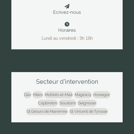
Ecrivez-nous
Horaires
Lundi au vendredi : 9h 18h
Secteur d'intervention
Dax
Mées
Molliets-et-Maâ
Magescq
Hossegor
Capbreton
Soustons
Seignosse
St Geours de Maremne
St Vincent de Tyrosse