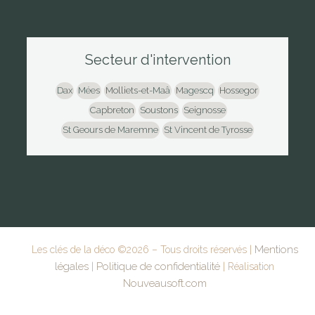
Secteur d'intervention
Dax
Mées
Molliets-et-Maâ
Magescq
Hossegor
Capbreton
Soustons
Seignosse
St Geours de Maremne
St Vincent de Tyrosse
Mentions
Les clés de la déco ©
2026
– Tous droits réservés |
légales
Politique de confidentialité
|
| Réalisation
Nouveausoft.com