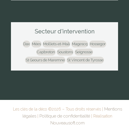
Secteur d'intervention
Dax
Mées
Molliets-et-Maâ
Magescq
Hossegor
Capbreton
Soustons
Seignosse
St Geours de Maremne
St Vincent de Tyrosse
Mentions
Les clés de la déco ©
2026
– Tous droits réservés |
légales
Politique de confidentialité
|
| Réalisation
Nouveausoft.com