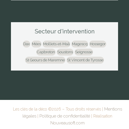
Secteur d'intervention
Dax
Mées
Molliets-et-Maâ
Magescq
Hossegor
Capbreton
Soustons
Seignosse
St Geours de Maremne
St Vincent de Tyrosse
Mentions
Les clés de la déco ©
2026
– Tous droits réservés |
légales
Politique de confidentialité
|
| Réalisation
Nouveausoft.com