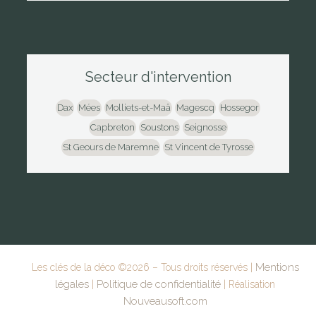
Secteur d'intervention
Dax
Mées
Molliets-et-Maâ
Magescq
Hossegor
Capbreton
Soustons
Seignosse
St Geours de Maremne
St Vincent de Tyrosse
Mentions
Les clés de la déco ©
2026
– Tous droits réservés |
légales
Politique de confidentialité
|
| Réalisation
Nouveausoft.com