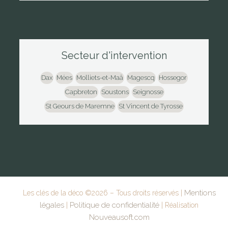
Secteur d'intervention
Dax
Mées
Molliets-et-Maâ
Magescq
Hossegor
Capbreton
Soustons
Seignosse
St Geours de Maremne
St Vincent de Tyrosse
Mentions
Les clés de la déco ©
2026
– Tous droits réservés |
légales
Politique de confidentialité
|
| Réalisation
Nouveausoft.com