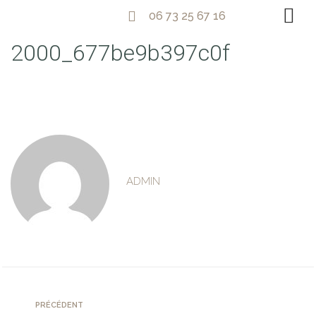
06 73 25 67 16
2000_677be9b397c0f
ADMIN
PRÉCÉDENT