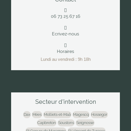
06 73 25 67 16
Ecrivez-nous
Horaires
Lundi au vendredi : 9h 18h
Secteur d'intervention
Dax
Mées
Molliets-et-Maâ
Magescq
Hossegor
Capbreton
Soustons
Seignosse
St Geours de Maremne
St Vincent de Tyrosse