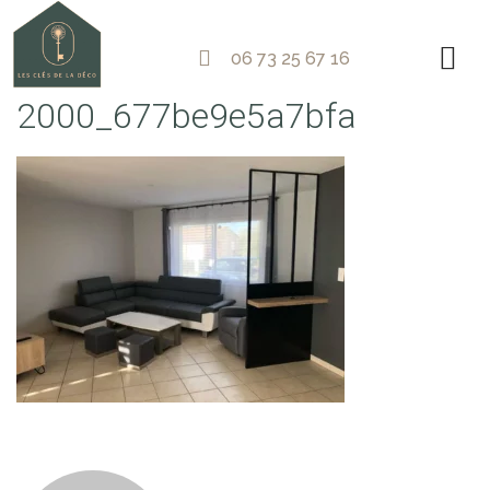
06 73 25 67 16
2000_677be9e5a7bfa