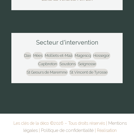
Secteur d'intervention
Dax
Mées
Molliets-et-Maâ
Magescq
Hossegor
Capbreton
Soustons
Seignosse
St Geours de Maremne
St Vincent de Tyrosse
Mentions
Les clés de la déco ©
2026
– Tous droits réservés |
légales
Politique de confidentialité
|
| Réalisation