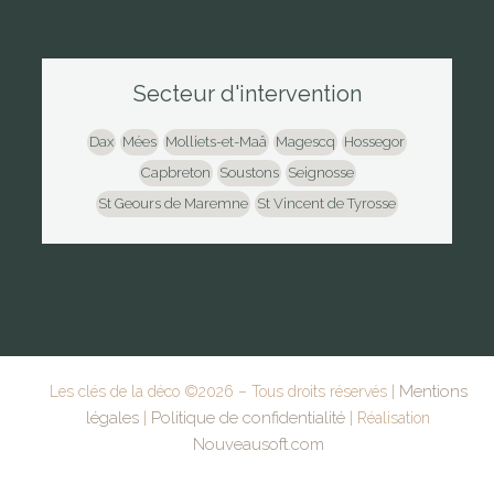
Secteur d'intervention
Dax
Mées
Molliets-et-Maâ
Magescq
Hossegor
Capbreton
Soustons
Seignosse
St Geours de Maremne
St Vincent de Tyrosse
Mentions
Les clés de la déco ©
2026
– Tous droits réservés |
légales
Politique de confidentialité
|
| Réalisation
Nouveausoft.com