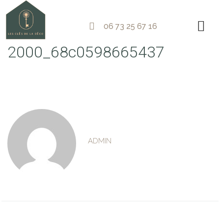
06 73 25 67 16
2000_68c0598665437
ADMIN