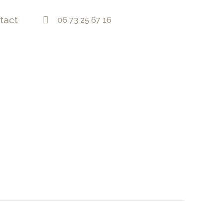
tact
06 73 25 67 16