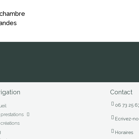
 chambre
Landes
igation
Contact
06 73 25 6
eil
prestations
Ecrivez-no
créations
g
Horaires