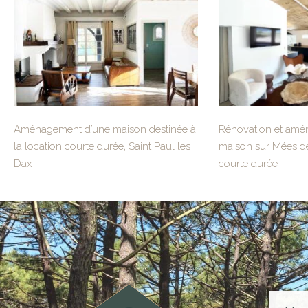
Aménagement d’une maison destinée à
Rénovation et amé
la location courte durée, Saint Paul les
maison sur Mées des
Dax
courte durée