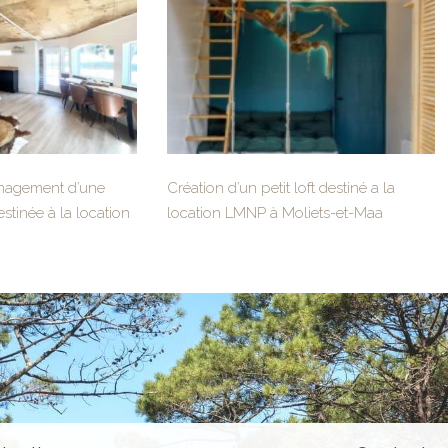
nagement d’une
Création d’un petit loft destiné a la
tinée à la location
location LMNP à Moliets-et-Maa