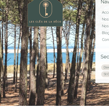
Nav
Accu
Nos 
Nos 
Blo
Con
Sec
Dax
St 