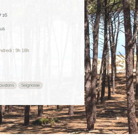
7 16
us
ndredi : 9h 18h
oustons
Seignosse