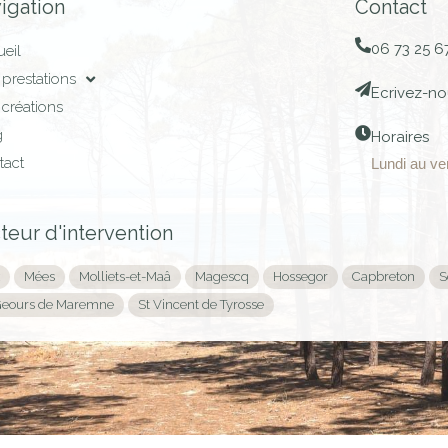
igation
Contact
06 73 25 6
eil
prestations
Ecrivez-no
créations
g
Horaires
tact
Lundi au ve
teur d'intervention
Mées
Molliets-et-Maâ
Magescq
Hossegor
Capbreton
S
Geours de Maremne
St Vincent de Tyrosse