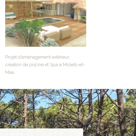
Projet d’aménagement extérieur,
création de piscine et Spa à Moliets-et-
Maa