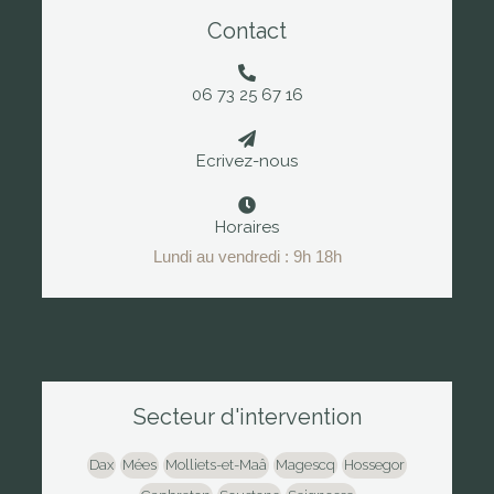
Contact
06 73 25 67 16
Ecrivez-nous
Horaires
Lundi au vendredi : 9h 18h
Secteur d'intervention
Dax
Mées
Molliets-et-Maâ
Magescq
Hossegor