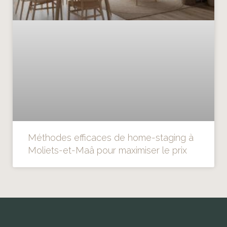
Méthodes efficaces de home-staging à
Moliets-et-Maâ pour maximiser le prix