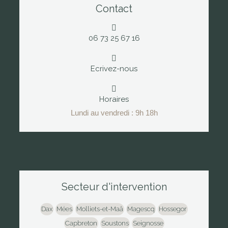
Contact
06 73 25 67 16
Ecrivez-nous
Horaires
Lundi au vendredi : 9h 18h
Secteur d'intervention
Dax
Mées
Molliets-et-Maâ
Magescq
Hossegor
Capbreton
Soustons
Seignosse