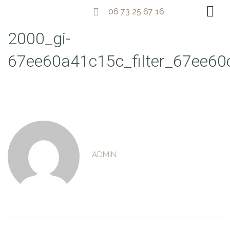
06 73 25 67 16
2000_gi-
67ee60a41c15c_filter_67ee6
ADMIN