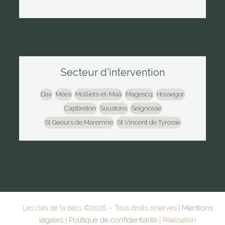
Secteur d'intervention
Dax
Mées
Molliets-et-Maâ
Magescq
Hossegor
Capbreton
Soustons
Seignosse
St Geours de Maremne
St Vincent de Tyrosse
Mentions
Les clés de la déco ©
2026
– Tous droits réservés |
légales
Politique de confidentialité
|
| Réalisation