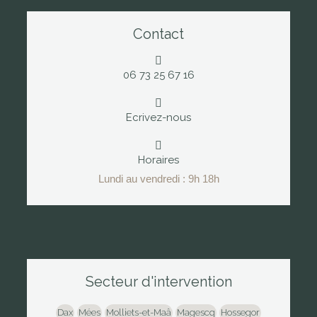
Contact
06 73 25 67 16
Ecrivez-nous
Horaires
Lundi au vendredi : 9h 18h
Secteur d'intervention
Dax
Mées
Molliets-et-Maâ
Magescq
Hossegor