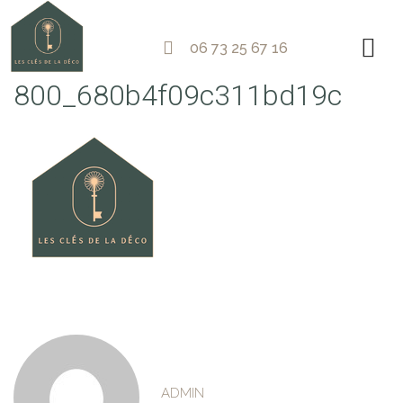
06 73 25 67 16
800_680b4f09c311bd19c
ADMIN