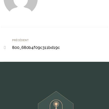
PRÉCÉDENT
800_680b4f09c311bd19c