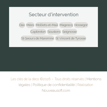
Secteur d'intervention
Dax
Mées
Molliets-et-Maâ
Magescq
Hossegor
Capbreton
Soustons
Seignosse
St Geours de Maremne
St Vincent de Tyrosse
Mentions
Les clés de la déco ©
2026
– Tous droits réservés |
légales
Politique de confidentialité
|
| Réalisation
Nouveausoft.com