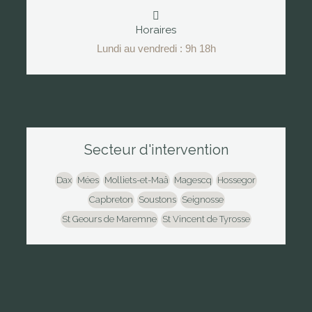
Horaires
Lundi au vendredi : 9h 18h
Secteur d'intervention
Dax
Mées
Molliets-et-Maâ
Magescq
Hossegor
Capbreton
Soustons
Seignosse
St Geours de Maremne
St Vincent de Tyrosse