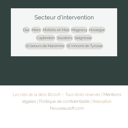
Secteur d'intervention
Dax
Mées
Molliets-et-Maâ
Magescq
Hossegor
Capbreton
Soustons
Seignosse
St Geours de Maremne
St Vincent de Tyrosse
Mentions
Les clés de la déco ©
2026
– Tous droits réservés |
légales
Politique de confidentialité
|
| Réalisation
Nouveausoft.com