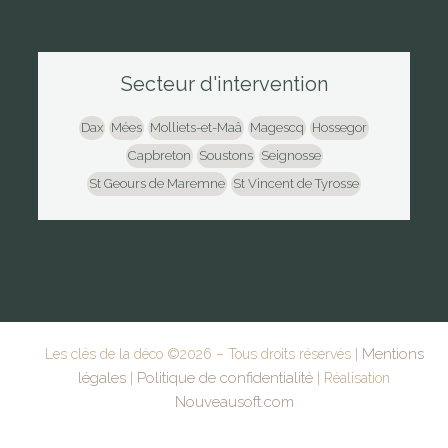
Secteur d'intervention
Dax
Mées
Molliets-et-Maâ
Magescq
Hossegor
Capbreton
Soustons
Seignosse
St Geours de Maremne
St Vincent de Tyrosse
Mentions
Les clés de la déco ©
2026
– Tous droits réservés |
légales
Politique de confidentialité
|
| Réalisation
Nouveausoft.com