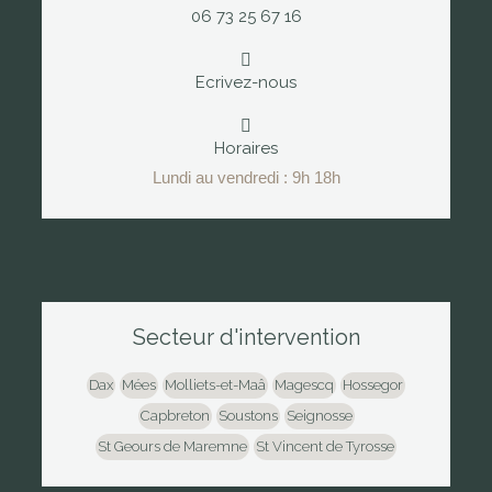
06 73 25 67 16
Ecrivez-nous
Horaires
Lundi au vendredi : 9h 18h
Secteur d'intervention
Dax
Mées
Molliets-et-Maâ
Magescq
Hossegor
Capbreton
Soustons
Seignosse
St Geours de Maremne
St Vincent de Tyrosse