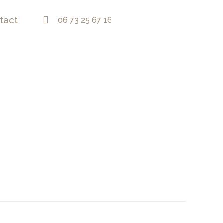
tact
06 73 25 67 16