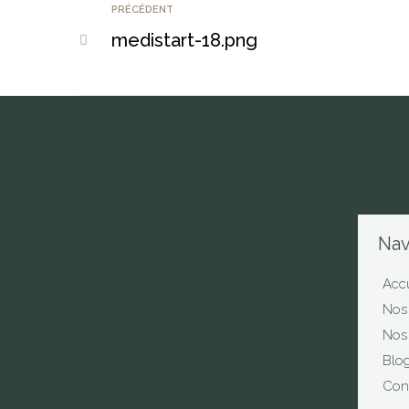
PRÉCÉDENT
medistart-18.png
Nav
Accu
Nos 
Nos 
Blo
Con