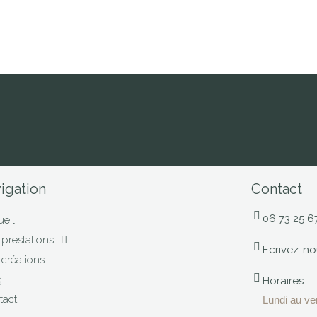
igation
Contact
06 73 25 6
eil
prestations
Ecrivez-no
créations
g
Horaires
tact
Lundi au ve