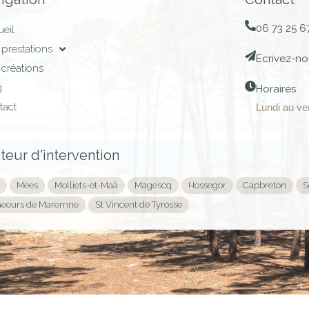
06 73 25 6
eil
prestations
Ecrivez-no
créations
g
Horaires
tact
Lundi au ve
teur d'intervention
Mées
Molliets-et-Maâ
Magescq
Hossegor
Capbreton
S
Geours de Maremne
St Vincent de Tyrosse