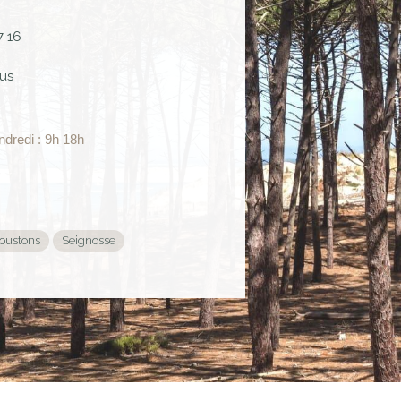
7 16
us
ndredi : 9h 18h
oustons
Seignosse