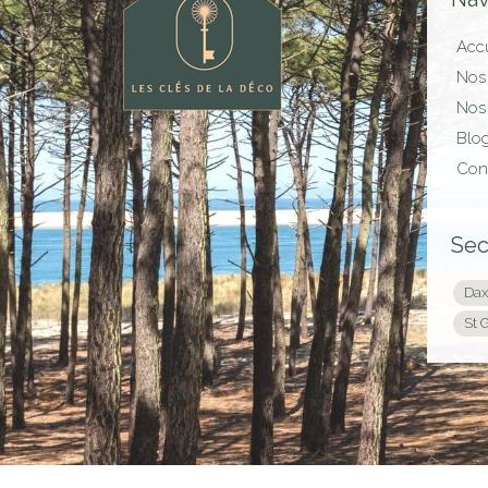
Accu
Nos 
Nos 
Blo
Con
Sec
Dax
St 