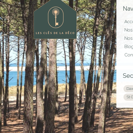
Nav
Accu
Nos 
Nos 
Blo
Con
Sec
Dax
St 