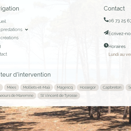
igation
Contact
06 73 25 6
eil
prestations
Ecrivez-no
créations
g
Horaires
tact
Lundi au ve
teur d'intervention
Mées
Molliets-et-Maâ
Magescq
Hossegor
Capbreton
S
Geours de Maremne
St Vincent de Tyrosse