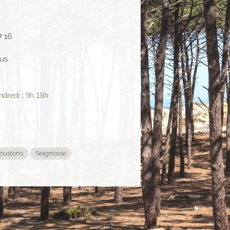
7 16
us
ndredi : 9h 18h
oustons
Seignosse