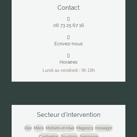
Contact
06 73 25 67 16
Ecrivez-nous
Horaires
Lundi au vendredi : 9h 18h
Secteur d'intervention
Dax
Mées
Molliets-et-Maâ
Magescq
Hossegor
Capbreton
Soustons
Seignosse