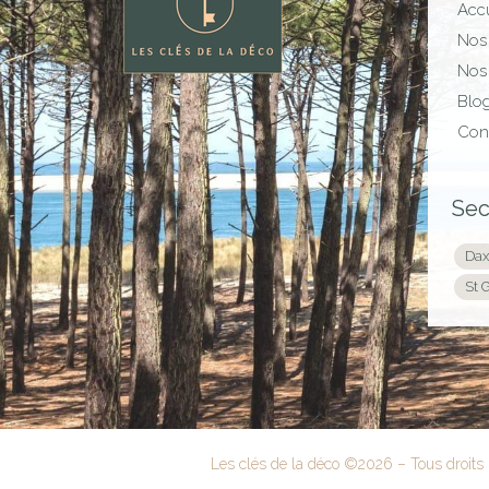
Accu
Nos 
Nos 
Blo
Con
Sec
Dax
St 
Les clés de la déco ©
2026
– Tous droits 