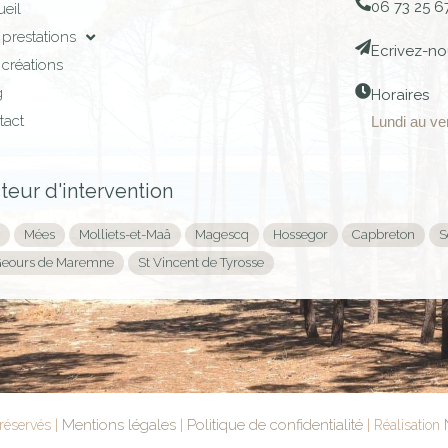
06 73 25 6
eil
prestations
Ecrivez-no
créations
g
Horaires
tact
Lundi au ve
teur d'intervention
Mées
Molliets-et-Maâ
Magescq
Hossegor
Capbreton
S
Geours de Maremne
St Vincent de Tyrosse
Mentions légales
Politique de confidentialité
réservés |
|
| Réalisation