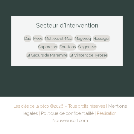
Secteur d'intervention
Dax
Mées
Molliets-et-Maâ
Magescq
Hossegor
Capbreton
Soustons
Seignosse
St Geours de Maremne
St Vincent de Tyrosse
Mentions
Les clés de la déco ©
2026
– Tous droits réservés |
légales
Politique de confidentialité
|
| Réalisation
Nouveausoft.com