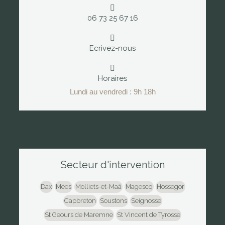
06 73 25 67 16
Ecrivez-nous
Horaires
Lundi au vendredi : 9h 18h
Secteur d'intervention
Dax
Mées
Molliets-et-Maâ
Magescq
Hossegor
Capbreton
Soustons
Seignosse
St Geours de Maremne
St Vincent de Tyrosse